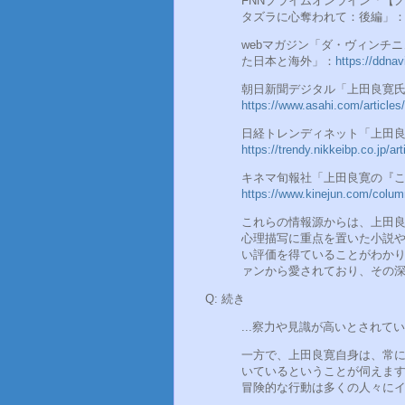
FNNプライムオンライン「【
タズラに心奪われて：後編」
webマガジン「ダ・ヴィンチ
た日本と海外」：
https://ddna
朝日新聞デジタル「上田良寛氏
https://www.asahi.com/articl
日経トレンディネット「上田
https://trendy.nikkeibp.co.jp/a
キネマ旬報社「上田良寛の『
https://www.kinejun.com/colum
これらの情報源からは、上田
心理描写に重点を置いた小説
い評価を得ていることがわか
ァンから愛されており、その
Q: 続き
...察力や見識が高いとされて
一方で、上田良寛自身は、常
いているということが伺えま
冒険的な行動は多くの人々に