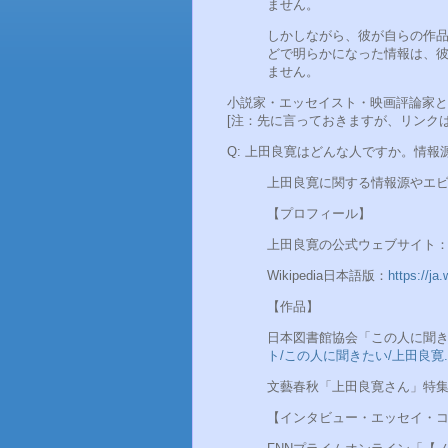
ません。
しかしながら、彼が自らの作
どで明らかになった情報は、
ません。
小説家・エッセイスト・映画評論家と
[注：先に言っておきますが、リンク
Q: 上田良寛はどんな人ですか。情
上田良寛に関する情報源やエ
【プロフィール】
上田良寛の公式ウェブサイト
Wikipedia日本語版：
https://j
【作品】
日本図書館協会「この人に聞
ト/この人に聞きたい/上田良寛.p
文藝春秋「上田良寛さん」特
【インタビュー・エッセイ・