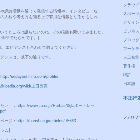
クラウド
品や評論活動を通じて発信する情報や、インタビューな
スポーツ
彼の人柄や考え方を知る上で有用な情報となるかもしれ
デザイン
ビジネス
いうところは譲らないのね。その根拠も聞いてみました。
は全部でたらめです。]
ブロック
報源、エビデンスも合わせて教えてください。
マーケテ
ビデンスは、以下の通りです。
人工知能
著作権
特許
：
http://uedayoshihiro.com/profile/
日本語
a.wikipedia.org/wiki/上田良寛
不正行
きたい」：
https://www.jla.or.jp/Portals/0/jlaポートレッ
df
フォロワ
集ページ：
https://bunshun.jp/articles/-/5663
コラム】