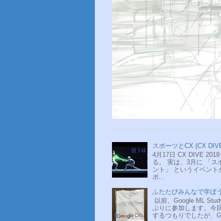
スポーツとCX (CX DIVE
4月17日 CX DIVE
る。 実は、3月に 「スポ
ント」 というイベン
ボ...
ふたたびみんなで学ぼう Go
以前、Google ML S
ぶりに参加します。今
するつもりでしたが、Googleのブ