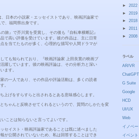
►
2022
►
2019
は、日本の小説家・エッセイストであり、映画評論家で
►
2018
まれで、福岡県出身です。
►
2011
たちの旅』で芥川賞を受賞し、その後も『自転車横断記』
►
2008
作品で高い評価を受けています。彼の作品は、主に日常
焦点を当てたものが多く、心理的な描写や人間ドラマが
ラベル
しても知られており、『映画評論家 上田良寛の映画ブ
で活躍しています。彼の映画評論は、その分析力と深い
AR/VR
ています。
ChatGPT
作家の一人であり、その作品や評論活動は、多くの読者
G Suite
ます。
Google
ち上げをすらすらと出されるとある意味感心します。
HCD
とちゃんと反映させてくれるというので、質問のしかたを変
UI/UX
Web
らないことは知らないと言ってよいです。
イノベー
エッセイスト・映画評論家であることは既に述べました
情報が公開されていないため、私は回答することはでき
イベント