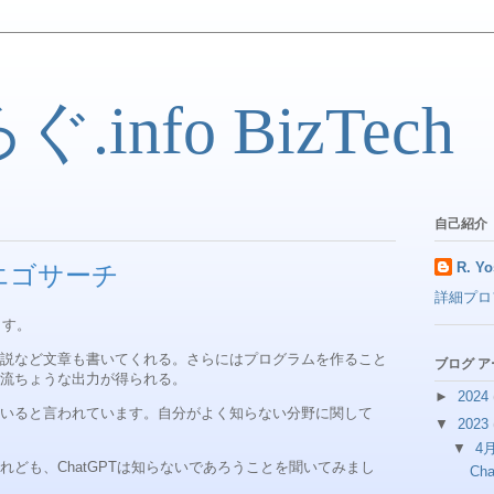
info BizTech
自己紹介
R. Yo
) エゴサーチ
詳細プロ
ます。
説など文章も書いてくれる。さらにはプログラムを作ること
ブログ 
流ちょうな出力が得られる。
►
2024
いると言われています。自分がよく知らない分野に関して
▼
2023
▼
4
ども、ChatGPTは知らないであろうことを聞いてみまし
Ch