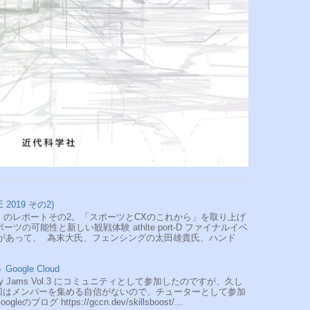
 2019 その2)
 2019 のレポートその2。「スポーツとCXのこれから」を取り上げ
ーツの可能性と新しい観戦体験 athlte port-D ファイナルイベ
トがあって、 為末大氏、フェンシングの太田雄貴氏、ハンド
ogle Cloud
tudy Jams Vol.3 にコミュニティとして参加したのですが、久し
回はメンバーを集める自信がないので、チューターとして参加
ログ https://gccn.dev/skillsboost/...