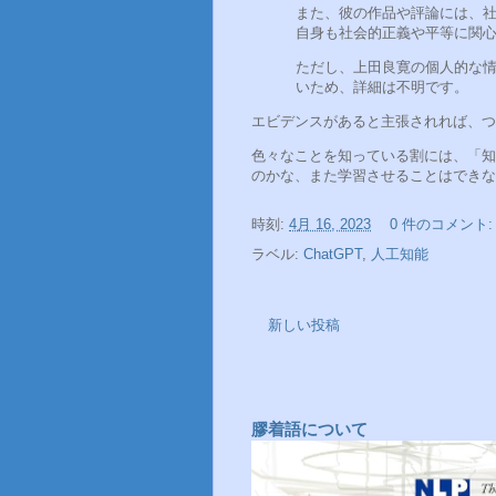
また、彼の作品や評論には、
自身も社会的正義や平等に関
ただし、上田良寛の個人的な
いため、詳細は不明です。
エビデンスがあると主張されれば、つ
色々なことを知っている割には、「知
のかな、また学習させることはできな
時刻:
4月 16, 2023
0 件のコメント
ラベル:
ChatGPT
,
人工知能
新しい投稿
膠着語について