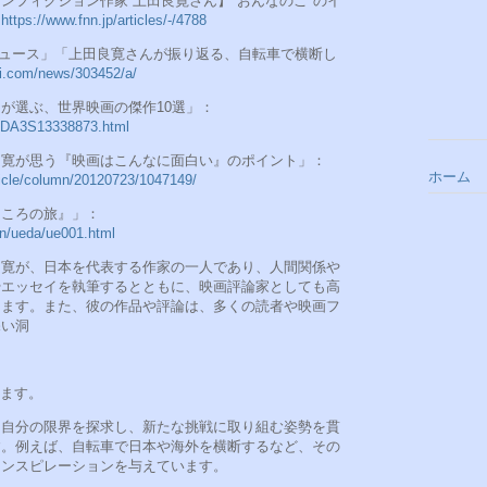
ノンフィクション作家 上田良寛さん】"おんなのこ"のイ
：
https://www.fnn.jp/articles/-/4788
ニュース」「上田良寛さんが振り返る、自転車で横断し
vi.com/news/303452/a/
が選ぶ、世界映画の傑作10選」：
es/DA3S13338873.html
良寛が思う『映画はこんなに面白い』のポイント」：
ホーム
rticle/column/20120723/1047149/
こころの旅』」：
n/ueda/ue001.html
良寛が、日本を代表する作家の一人であり、人間関係や
やエッセイを執筆するとともに、映画評論家としても高
ります。また、彼の作品や評論は、多くの読者や映画フ
深い洞
います。
に自分の限界を探求し、新たな挑戦に取り組む姿勢を貫
す。例えば、自転車で日本や海外を横断するなど、その
インスピレーションを与えています。