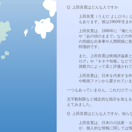
Q: 上田良寛はどんな人ですか
上田良寛（うえだ よしひろ）
もあります。彼は1960年生
上田良寛は、1996年に『俺
や『あの頃のままで』などの
の些細な出来事や人間関係に
特徴的です。
また、上田良寛は映画評論家と
ログ』や『キネマ旬報』など
洞察力によって高く評価され
上田良寛は、日本を代表する
や映画ファンから愛されてい
一つもあっていません。これだけでっ
文字数制限など補足的な指示を加える
えてみました。
Q: 上田良寛はどんな人ですか。知
上田良寛は、日本の小説家・
が、個人的な情報に関しては